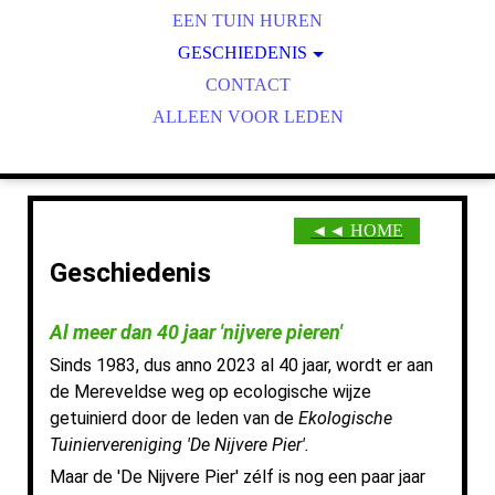
ONS TUINENPARK
EEN TUIN HUREN
VOORZIENINGEN
GESCHIEDENIS
1979-1982: OP WEG NAAR...
ECOLOGISCH TUINIEREN
CONTACT
1983-1984: HET EERSTE UUR
ALLEEN VOOR LEDEN
TELEN & DELEN
FRUITBOMEN
TERREINONDERHOUD
IN BREDER VERBAND
◄◄ HOME
VOEDSELBOSJE MEREVELD
Geschiedenis
Al meer dan 40 jaar 'nijvere pieren'
Sinds 1983, dus anno 2023 al 40 jaar, wordt er aan
de Mereveldse weg
op ecologische wijze
getuinierd door de leden van de
Ekologische
Tuiniervereniging 'De Nijvere Pier'.
Maar de 'De Nijvere Pier' zélf is nog een paar jaar