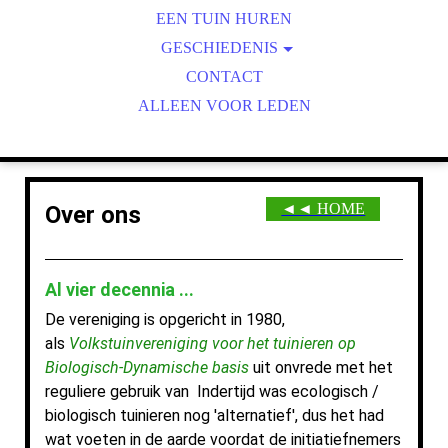
ONS TUINENPARK
EEN TUIN HUREN
VOORZIENINGEN
GESCHIEDENIS
1979-1982: OP WEG NAAR...
ECOLOGISCH TUINIEREN
CONTACT
1983-1984: HET EERSTE UUR
ALLEEN VOOR LEDEN
TELEN & DELEN
FRUITBOMEN
TERREINONDERHOUD
IN BREDER VERBAND
◄◄ HOME
Over ons
VOEDSELBOSJE MEREVELD
Al vier decennia ...
De vereniging is opgericht in 1980,
als
Volkstuinvereniging voor het tuinieren op
Biologisch-Dynamische basis
uit onvrede met het
reguliere gebruik van Indertijd was ecologisch /
biologisch tuinieren nog 'alternatief', dus het had
wat voeten in de aarde voordat de initiatiefnemers