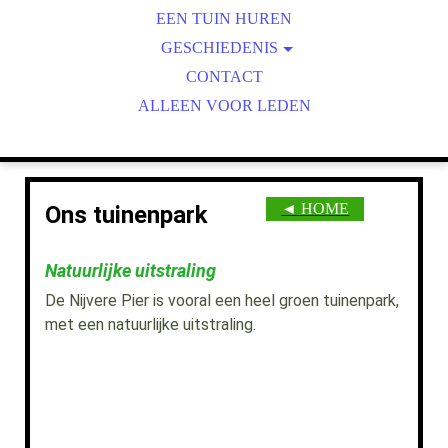
ONS TUINENPARK
EEN TUIN HUREN
VOORZIENINGEN
GESCHIEDENIS
1979-1982: OP WEG NAAR...
ECOLOGISCH TUINIEREN
CONTACT
1983-1984: HET EERSTE UUR
ALLEEN VOOR LEDEN
TELEN & DELEN
FRUITBOMEN
TERREINONDERHOUD
IN BREDER VERBAND
◄ HOME
Ons tuinenpark
VOEDSELBOSJE MEREVELD
Natuurlijke uitstraling
De Nijvere Pier is vooral een heel groen
tuinenpark,
met een natuurlijke uitstraling.