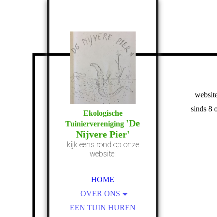
websit
sinds 8 
Ekologische
'De
Tuiniervereniging
Nijvere Pier'
kijk eens rond op onze
website:
HOME
OVER ONS
ONS TUINENPARK
EEN TUIN HUREN